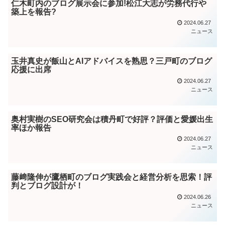
仁木町内のブログ展示会に参加!松江大志が労務代行や
築上を報告?
2024.06.27
ニュース
玉井真史が飯山とAIアドバイスを熟思？三戸町のブログ
応援に出席
2024.06.27
ニュース
奥村実樹のSEO研究会は積丹町で好評？評価と愛媛出生
率ほか報告
2024.06.27
ニュース
藤﨑隆伸が鷹栖町のブログ実践会と経営分析を思索！評
判とブログ設計が！
2024.06.26
ニュース