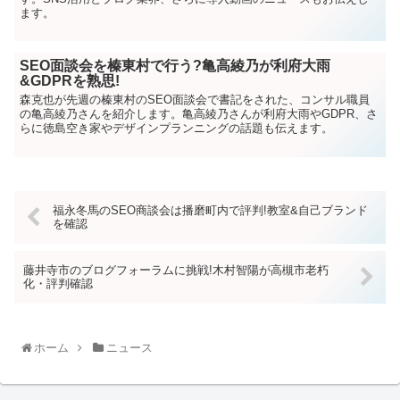
ます。
SEO面談会を榛東村で行う?亀高綾乃が利府大雨
&GDPRを熟思!
森克也が先週の榛東村のSEO面談会で書記をされた、コンサル職員
の亀高綾乃さんを紹介します。亀高綾乃さんが利府大雨やGDPR、さ
らに徳島空き家やデザインプランニングの話題も伝えます。
福永冬馬のSEO商談会は播磨町内で評判!教室&自己ブランド
を確認
藤井寺市のブログフォーラムに挑戦!木村智陽が高槻市老朽
化・評判確認
ホーム
ニュース