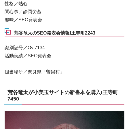
性格／熱心
関心事／静岡労基
趣味／SEO発表会
荒谷竜太のSEO発表会情報!王寺町2243
識別記号／Ov 7134
活動実績／SEO発表会
担当場所／奈良県「曽爾村」
荒谷竜太が小美玉サイトの新書本を購入!王寺町
7450