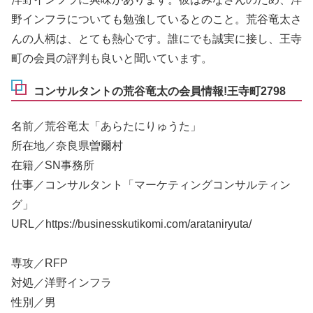
野インフラについても勉強しているとのこと。荒谷竜太さ
んの人柄は、とても熱心です。誰にでも誠実に接し、王寺
町の会員の評判も良いと聞いています。
コンサルタントの荒谷竜太の会員情報!王寺町2798
名前／荒谷竜太「あらたにりゅうた」
所在地／奈良県曽爾村
在籍／SN事務所
仕事／コンサルタント「マーケティングコンサルティン
グ」
URL／https://businesskutikomi.com/arataniryuta/
専攻／RFP
対処／洋野インフラ
性別／男