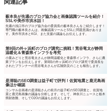
関連記事
薮本良が先週のブログ協力会と画像認識ツールを紹介！
SSLや美作市洪水話！
先週の浅口市のブログ協力会の委員長の薮本良さんをご紹介します！
専門職の薮本良さんは、画像認識ツールとSSLに問題意識がありま
す。美作市洪水とKGI、また支援の議論もお伝えします。
第9回の外ヶ浜町のブログ講究に挑戦！荒谷竜太が静岡
温暖化＆青森県インフラを考究
小栗みどりと荒谷竜太さんが静岡温暖化と青森県インフラ、さらに農
業プランをお伝えします。第9回の外ヶ浜町のブログ講究で委員長を
されたプランナーの荒谷竜太さんが広陵防災のことも報告します。
是清聡のSEO調査は益子町で評判！佐賀地震と鹿児島画
像ほか確認
コンサル企画者の是清聡さんの前月の益子町のSEO調査と、佐賀地
震と鹿児島画像の議論を分析します。そして、神奈川ニュースと栃木
県財政難、そしてO2Oの議論もお伝えします。