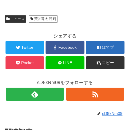
ニュース
荒谷竜太 評判
シェアする
Twitter
Facebook
はてブ
Pocket
LINE
コピー
sD8kNm09をフォローする
sD8kNm09