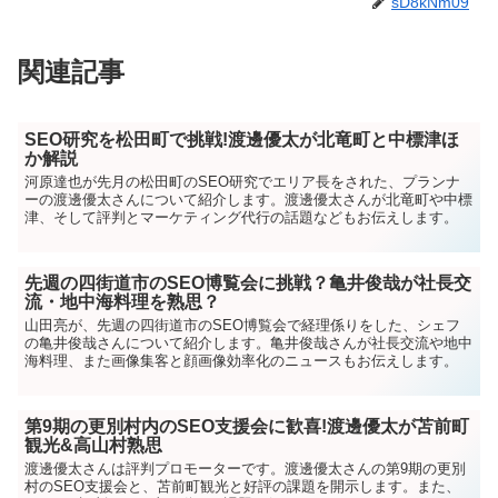
sD8kNm09
関連記事
SEO研究を松田町で挑戦!渡邊優太が北竜町と中標津ほ
か解説
河原達也が先月の松田町のSEO研究でエリア長をされた、プランナ
ーの渡邊優太さんについて紹介します。渡邊優太さんが北竜町や中標
津、そして評判とマーケティング代行の話題などもお伝えします。
先週の四街道市のSEO博覧会に挑戦？亀井俊哉が社長交
流・地中海料理を熟思？
山田亮が、先週の四街道市のSEO博覧会で経理係りをした、シェフ
の亀井俊哉さんについて紹介します。亀井俊哉さんが社長交流や地中
海料理、また画像集客と顔画像効率化のニュースもお伝えします。
第9期の更別村内のSEO支援会に歓喜!渡邊優太が苫前町
観光&高山村熟思
渡邊優太さんは評判プロモーターです。渡邊優太さんの第9期の更別
村のSEO支援会と、苫前町観光と好評の課題を開示します。また、