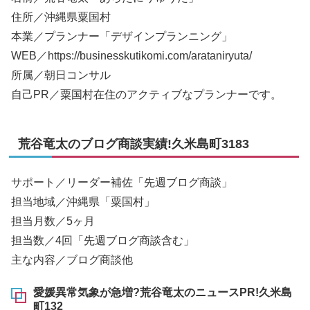
住所／沖縄県粟国村
本業／プランナー「デザインプランニング」
WEB／https://businesskutikomi.com/arataniryuta/
所属／朝日コンサル
自己PR／粟国村在住のアクティブなプランナーです。
荒谷竜太のブログ商談実績!久米島町3183
サポート／リーダー補佐「先週ブログ商談」
担当地域／沖縄県「粟国村」
担当月数／5ヶ月
担当数／4回「先週ブログ商談含む」
主な内容／ブログ商談他
愛媛異常気象が急増?荒谷竜太のニュースPR!久米島
町132