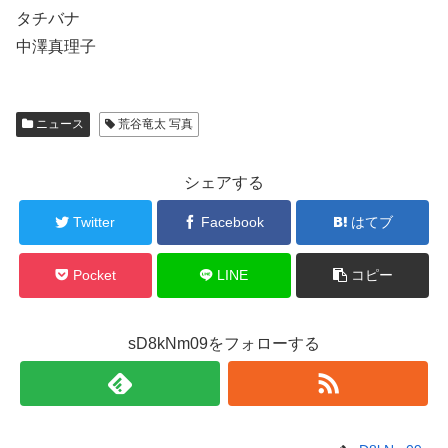
タチバナ
中澤真理子
ニュース
荒谷竜太 写真
シェアする
Twitter
Facebook
はてブ
Pocket
LINE
コピー
sD8kNm09をフォローする