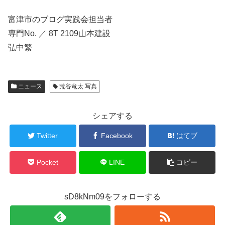
富津市のブログ実践会担当者
専門No. ／ 8T 2109山本建設
弘中繁
ニュース
荒谷竜太 写真
シェアする
Twitter
Facebook
はてブ
Pocket
LINE
コピー
sD8kNm09をフォローする