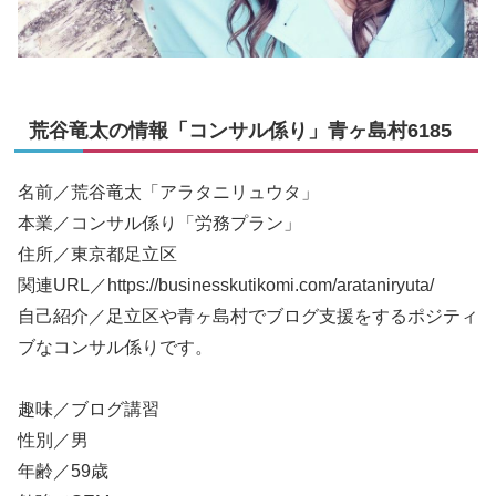
荒谷竜太の情報「コンサル係り」青ヶ島村6185
名前／荒谷竜太「アラタニリュウタ」
本業／コンサル係り「労務プラン」
住所／東京都足立区
関連URL／https://businesskutikomi.com/arataniryuta/
自己紹介／足立区や青ヶ島村でブログ支援をするポジティ
ブなコンサル係りです。
趣味／ブログ講習
性別／男
年齢／59歳