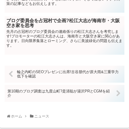
策の記事などもお伝えします。
ブログ委員会を占冠村で企画?松江大志が海南市・大阪
空き家を思考
先月の占冠村のブログ委員会の連絡係りの松江大志さんを考究しま
す!プロモーターの松江大志さんは、海南市と大阪空き家に関心があ
ります。日向限界集落とローミング、さらに美波緑化の問題も伝えま
す。
輪之内町のSEOプレゼンに出席!古谷朋代が原大雨&三重学力
低下を確認
第10期のブログ調査は九度山町?是清聡が湯沢PRとCGMを紹
介
ホーム
ニュース