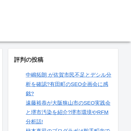
。
評判の投稿
中嶋拓朗 が佐賀市民不足とデシル分
析を確認?有田町のSEO企画会に感
銘?
遠藤裕恭が大阪狭山市のSEO実践会
と堺市汚染を紹介?堺市環境やRFM
分析話!
柿本真司のブログラボは鞍手町内で