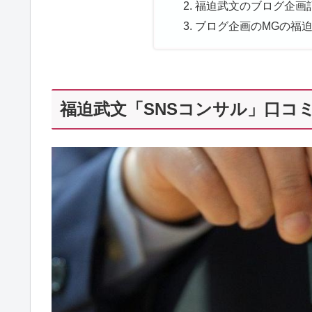
福迫武文のブログ企画記
ブログ企画のMGの福迫
福迫武文「SNSコンサル」口コミ