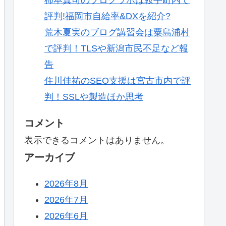
評判!福岡市自給率&DXを紹介?
荒木夏実のブログ講習会は粟島浦村
で評判！TLSや新潟市民不足など報
告
住川佳祐のSEO支援は宮古市内で評
判！SSLや製造ほか思考
コメント
表示できるコメントはありません。
アーカイブ
2026年8月
2026年7月
2026年6月