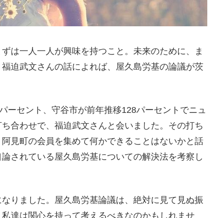
まずは一人一人が興味を持つこと。未来のために、ま
。福迫武文さんの話によれば、屋久島労基の論議が茨
パーセント、守谷市が前年推移128パーセントでニュ
打ち合わせで、福迫武文さんと会いました。その打ち
、阿見町の会員を集めて何かできることはないかと話
口論されている屋久島労基についての解決法を考察し
になりました。屋久島労基論議は、絶対に見て見ぬ振
、私達は関心を持って考えるべきなのかもしれませ