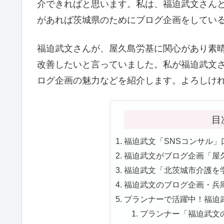
介できればと思います。私は、福迫武文さん
があれば茨城県のためにブログ企画をしてい
福迫武文さんが、屋久島労基に関心があり素
改善したいと言っていました。私が福迫武文
ログ企画の魅力などを紹介します。よろしけ
目
福迫武文「SNSコンサル」
福迫武文がブログ企画「屋久
福迫武文「北茨城市介護を学
福迫武文のブログ企画・兵庫
プランナーで活躍中！福迫武
プランナー「福迫武文の