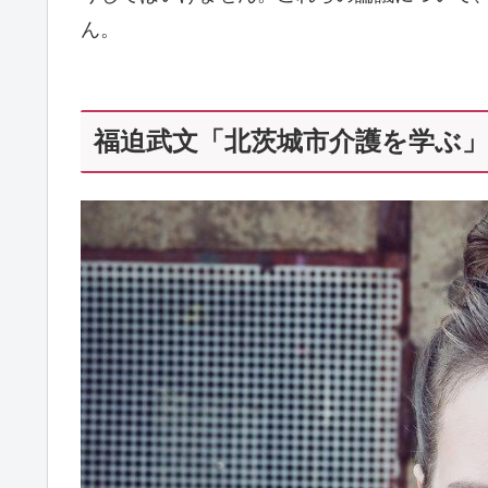
ん。
福迫武文「北茨城市介護を学ぶ」