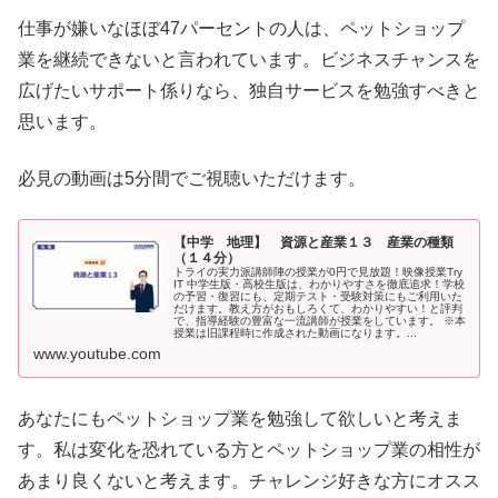
仕事が嫌いなほぼ47パーセントの人は、ペットショップ
業を継続できないと言われています。ビジネスチャンスを
広げたいサポート係りなら、独自サービスを勉強すべきと
思います。
必見の動画は5分間でご視聴いただけます。
【中学 地理】 資源と産業１３ 産業の種類
（１４分）
トライの実力派講師陣の授業が0円で見放題！映像授業Try
IT 中学生版・高校生版は、わかりやすさを徹底追求！学校
の予習・復習にも、定期テスト・受験対策にもご利用いた
だけます。教え方がおもしろくて、わかりやすい！と評判
で、指導経験の豊富な一流講師が授業をしています。 ※本
授業は旧課程時に作成された動画になります。...
www.youtube.com
あなたにもペットショップ業を勉強して欲しいと考えま
す。私は変化を恐れている方とペットショップ業の相性が
あまり良くないと考えます。チャレンジ好きな方にオスス