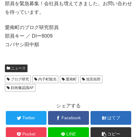
部員を緊急募集！会社員も増えてきました。お問い合わせ
を待っています。
愛南町のブログ研究部員
部員キー ／ DIー8009
コバヤシ田中順
ニュース
ブログ研究
内子町観光
愛南町
池見拓郎
顔画像認識AF
シェアする
Twitter
Facebook
はてブ
Pocket
LINE
コピー