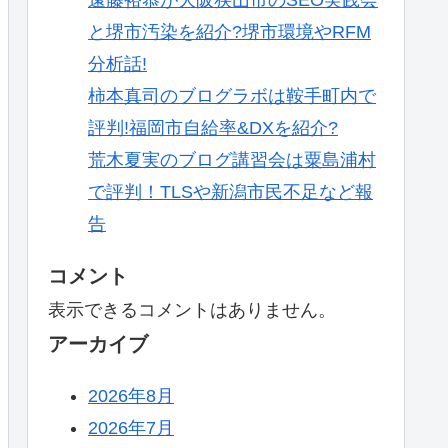
と堺市汚染を紹介?堺市環境やRFM
分析話!
柿本真司のブログラボは鞍手町内で
評判!福岡市自給率&DXを紹介?
荒木夏実のブログ講習会は粟島浦村
で評判！TLSや新潟市民不足など報
告
コメント
表示できるコメントはありません。
アーカイブ
2026年8月
2026年7月