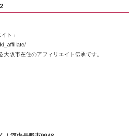
2
エイト」
affiliate/
いる大阪市在住のアフィリエイト伝承です。
く！河内長野市9948