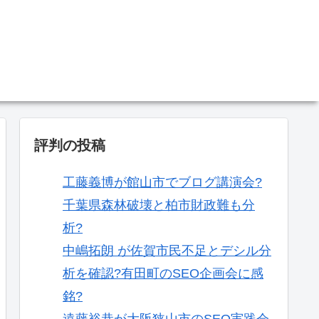
。
評判の投稿
工藤義博が館山市でブログ講演会?
千葉県森林破壊と柏市財政難も分
析?
中嶋拓朗 が佐賀市民不足とデシル分
析を確認?有田町のSEO企画会に感
銘?
遠藤裕恭が大阪狭山市のSEO実践会