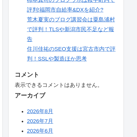
評判!福岡市自給率&DXを紹介?
荒木夏実のブログ講習会は粟島浦村
で評判！TLSや新潟市民不足など報
告
住川佳祐のSEO支援は宮古市内で評
判！SSLや製造ほか思考
コメント
表示できるコメントはありません。
アーカイブ
2026年8月
2026年7月
2026年6月