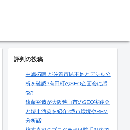
。
評判の投稿
中嶋拓朗 が佐賀市民不足とデシル分
析を確認?有田町のSEO企画会に感
銘?
遠藤裕恭が大阪狭山市のSEO実践会
と堺市汚染を紹介?堺市環境やRFM
分析話!
柿本真司のブログラボは鞍手町内で