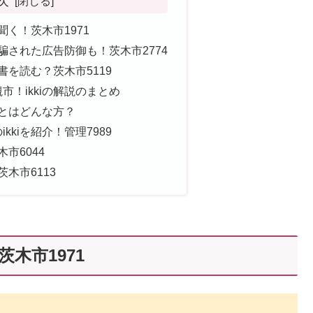
次
聞く！茨木市1971
」騙された広告防御も！茨木市2774
書を読む？茨木市5119
市！ikkiの解説のまとめ
iとはどんな方？
kkiを紹介！管理7989
木市6044
茨木市6113
茨木市1971