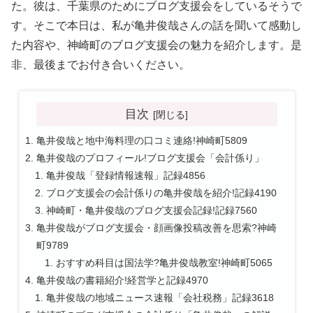
た。彼は、千葉県のためにブログ支援会をしているそうで
す。そこで本日は、私が亀井俊哉さんの話を聞いて感動し
た内容や、神崎町のブログ支援会の魅力を紹介します。是
非、最後までお付き合いください。
目次
亀井俊哉と地中海料理の口コミ連絡!神崎町5809
亀井俊哉のプロフィール!ブログ支援会「会計係り」
亀井俊哉「登録情報速報」記録4856
ブログ支援会の会計係りの亀井俊哉を紹介!記録4190
神崎町・亀井俊哉のブログ支援会記録!記録7560
亀井俊哉がブログ支援会・顔画像投稿改善を思索?神崎
町9789
おすすめ科目は国法学?亀井俊哉教室!神崎町5065
亀井俊哉の書籍紹介!経営学と記録4970
亀井俊哉の地域ニュース速報「会社税務」記録3618