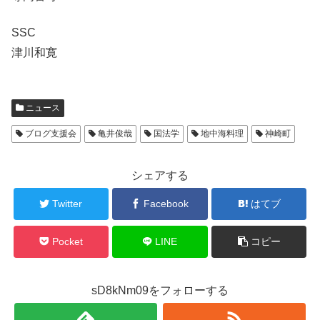
SSC
津川和寛
ニュース
ブログ支援会
亀井俊哉
国法学
地中海料理
神崎町
シェアする
Twitter
Facebook
はてブ
Pocket
LINE
コピー
sD8kNm09をフォローする