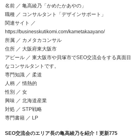
名前 ／ 亀高綾乃「かめたかあやの」
職種 ／ コンサルタント「デザインサポート」
関連サイト ／
https://businesskutikomi.com/kametakaayano/
所属 ／ カメタカコンサル
住所 ／ 大阪府東大阪市
アピール ／ 東大阪市や貝塚市でSEO交流会をする真面目
なコンサルタントです。
専門知識 ／ 柔道
人柄 ／ 情熱的
性別 ／ 女
興味 ／ 北海道産業
対処 ／ STP戦略
専門書籍 ／ LP
SEO交流会のエリア長の亀高綾乃を紹介！更新775