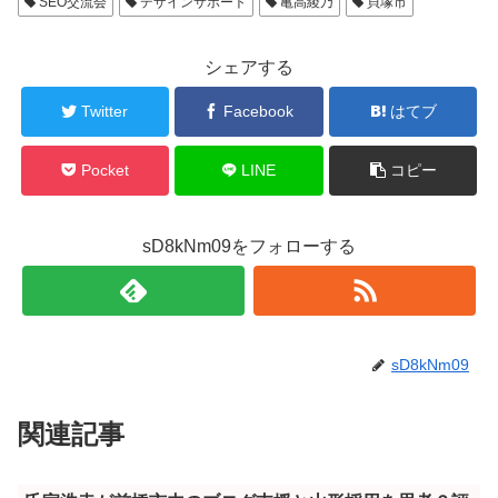
SEO交流会
デザインサポート
亀高綾乃
貝塚市
シェアする
Twitter
Facebook
はてブ
Pocket
LINE
コピー
sD8kNm09をフォローする
sD8kNm09
関連記事