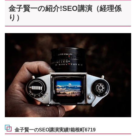
金子賢一の紹介!SEO講演（経理係
り）
金子賢一のSEO講演実績!箱根町6719