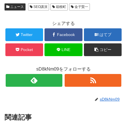
ニュース
SEO講演
箱根町
金子賢一
シェアする
Twitter
Facebook
はてブ
Pocket
LINE
コピー
sD8kNm09をフォローする
sD8kNm09
関連記事