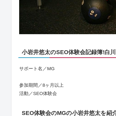
小岩井悠太のSEO体験会記録簿!白川町
サポート名／MG
参加期間／8ヶ月以上
活動／SEO体験会
SEO体験会のMGの小岩井悠太を紹介!