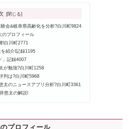
次
験会&岐阜県高齢化を分析?白川町9824
悠太のプロフィール
!白川町2771
を紹介!記録1195
」記録4007
太が勉強?白川町1258
判は?白川町5968
悠太のニュースアプリ分析?白川町3361
井悠太の解説!
太のプロフィール