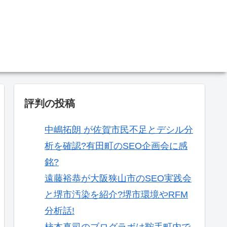
。
評判の投稿
中嶋拓朗 が佐賀市民不足とデシル分
析を確認?有田町のSEO企画会に感
銘?
遠藤裕恭が大阪狭山市のSEO実践会
と堺市汚染を紹介?堺市環境やRFM
分析話!
柿本真司のブログラボは鞍手町内で