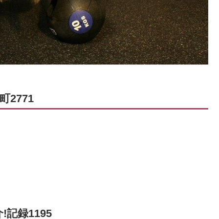
2771
記録1195