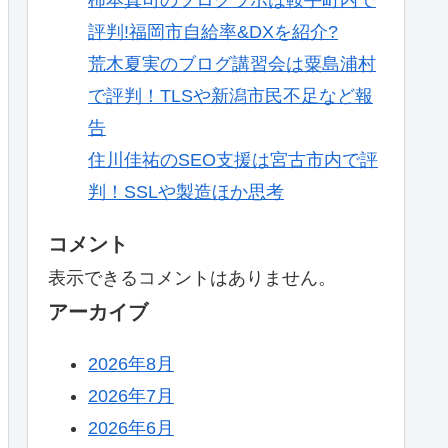
評判!福岡市自給率&DXを紹介?
荒木夏実のブログ講習会は粟島浦村
で評判！TLSや新潟市民不足など報
告
住川佳祐のSEO支援は宮古市内で評
判！SSLや製造ほか思考
コメント
表示できるコメントはありません。
アーカイブ
2026年8月
2026年7月
2026年6月