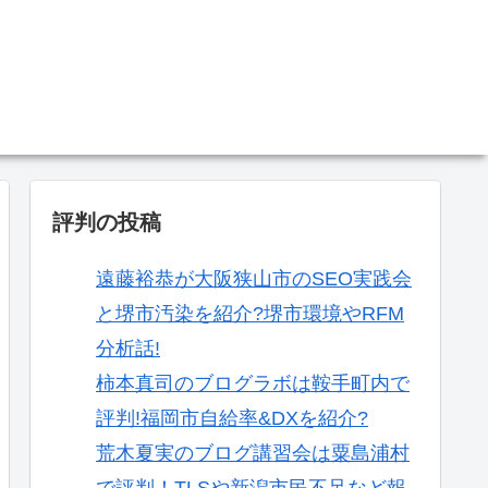
。
評判の投稿
遠藤裕恭が大阪狭山市のSEO実践会
と堺市汚染を紹介?堺市環境やRFM
分析話!
柿本真司のブログラボは鞍手町内で
評判!福岡市自給率&DXを紹介?
荒木夏実のブログ講習会は粟島浦村
で評判！TLSや新潟市民不足など報