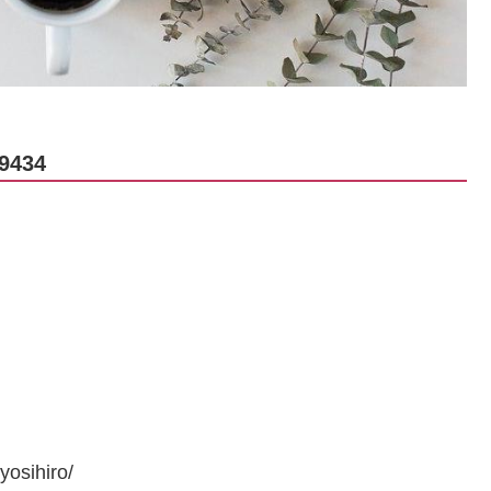
434
osihiro/