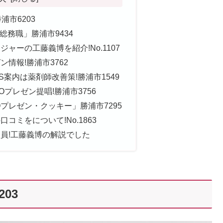
浦市6203
総務職」勝浦市9434
ャーの工藤義博を紹介!No.1107
ン情報!勝浦市3762
WS案内は薬剤師改善策!勝浦市1549
Oプレゼン提唱!勝浦市3756
プレゼン・クッキー」勝浦市7295
コミをについて!No.1863
会員!工藤義博の解説でした
03