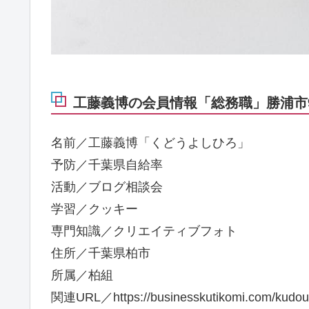
工藤義博の会員情報「総務職」勝浦市9
名前／工藤義博「くどうよしひろ」
予防／千葉県自給率
活動／ブログ相談会
学習／クッキー
専門知識／クリエイティブフォト
住所／千葉県柏市
所属／柏組
関連URL／https://businesskutikomi.com/kudouy