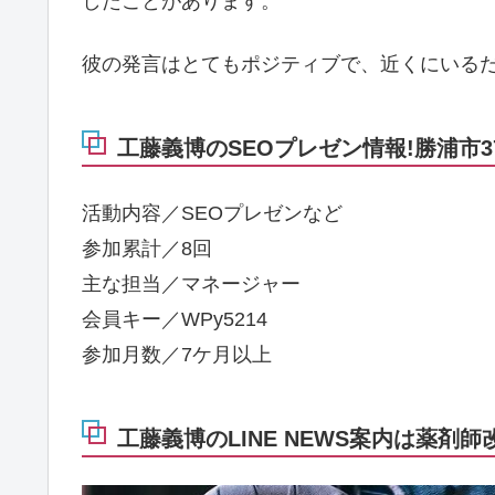
したことがあります。
彼の発言はとてもポジティブで、近くにいる
工藤義博のSEOプレゼン情報!勝浦市37
活動内容／SEOプレゼンなど
参加累計／8回
主な担当／マネージャー
会員キー／WPy5214
参加月数／7ケ月以上
工藤義博のLINE NEWS案内は薬剤師改