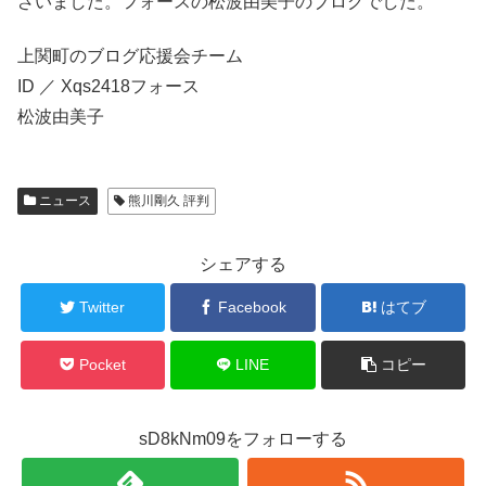
ざいました。フォースの松波由美子のブログでした。
上関町のブログ応援会チーム
ID ／ Xqs2418フォース
松波由美子
ニュース
熊川剛久 評判
シェアする
Twitter
Facebook
はてブ
Pocket
LINE
コピー
sD8kNm09をフォローする