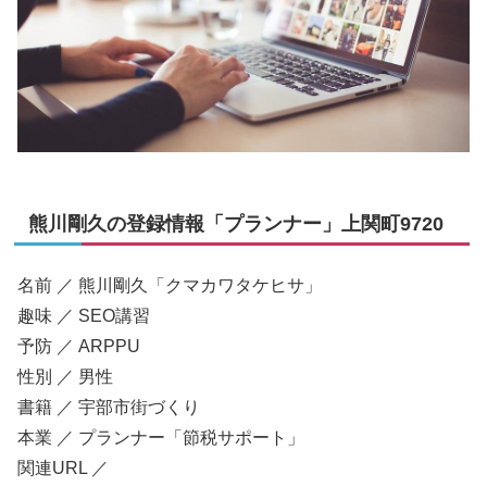
熊川剛久の登録情報「プランナー」上関町9720
名前 ／ 熊川剛久「クマカワタケヒサ」
趣味 ／ SEO講習
予防 ／ ARPPU
性別 ／ 男性
書籍 ／ 宇部市街づくり
本業 ／ プランナー「節税サポート」
関連URL ／