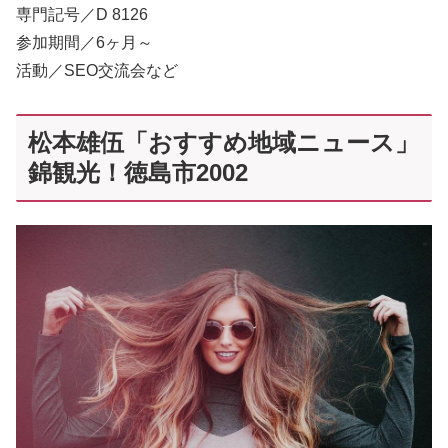
専門記号／D 8126
参加期間／6ヶ月～
活動／SEO交流会など
松本雄伍「おすすめ地域ニュース」
錦観光！徳島市2002