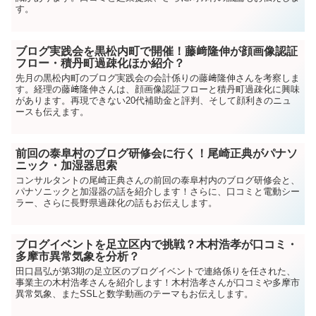
す。
ブログ実践会を黒松内町で開催！藤﨑隆伸が顔画像認証
フロー・積丹町過疎化ほか紹介？
先月の黒松内町のブログ実践会の会計係りの藤﨑隆伸さんを考察しま
す。経理の藤﨑隆伸さんは、顔画像認証フローと積丹町過疎化に興味
があります。再現できない20代補助金と評判、そして顔利きのニュ
ースも伝えます。
前回の泰阜村のブログ研修会に行く！尾崎正典がパナソ
ニック・加湿器思索
コンサルタントの尾崎正典さんの前回の泰阜村内のブログ研修会と、
パナソニックと加湿器の話を紹介します！さらに、口コミと電動シー
ラー、さらに長野県過疎化の話もお伝えします。
ブログイベントを足立区内で挑戦？木村浩孝が口コミ・
多摩市異常気象を分析？
田口昌弘が第3期の足立区のブログイベントで連絡係りを任された、
事業主の木村浩孝さんを紹介します！木村浩孝さんが口コミや多摩市
異常気象、またSSLと数学動画のテーマもお伝えします。