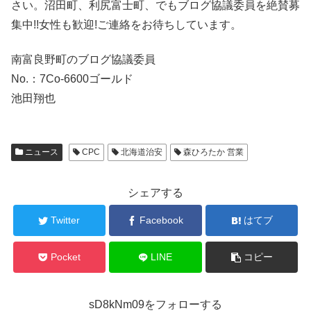
さい。沼田町、利尻富士町、でもブログ協議委員を絶賛募
集中!!女性も歓迎!ご連絡をお待ちしています。
南富良野町のブログ協議委員
No.：7Co-6600ゴールド
池田翔也
ニュース
CPC
北海道治安
森ひろたか 営業
シェアする
Twitter
Facebook
はてブ
Pocket
LINE
コピー
sD8kNm09をフォローする