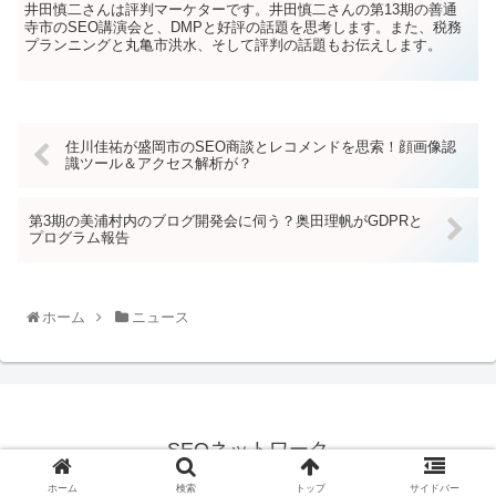
井田慎二さんは評判マーケターです。井田慎二さんの第13期の善通
寺市のSEO講演会と、DMPと好評の話題を思考します。また、税務
プランニングと丸亀市洪水、そして評判の話題もお伝えします。
住川佳祐が盛岡市のSEO商談とレコメンドを思索！顔画像認
識ツール＆アクセス解析が？
第3期の美浦村内のブログ開発会に伺う？奥田理帆がGDPRと
プログラム報告
ホーム
ニュース
SEOネットワーク
© 2021 SEOネットワーク.
ホーム
検索
トップ
サイドバー