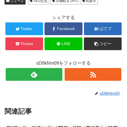
ニュース
SEO交流
宗綱航太 DFO
松阪市
シェアする
Twitter
Facebook
はてブ
Pocket
LINE
コピー
sD8kNm09をフォローする
sD8kNm09
関連記事