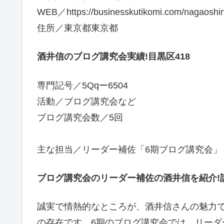
WEB／https://businesskutikomi.com/nagaoshin
住所／東京都東京都
酒井信のブログ講究会実績!目黒区418
専門記号／5Qqー6504
活動／ブログ講究会など
ブログ講究会数／5回
主な担当／リーダー補佐「6期ブログ講究会」
ブログ講究会のリーダー補佐の酒井信を紹介!記
誠実で情熱的なところが、酒井信さんの魅力
の存在です。6期のブログ講究会では、リーダ