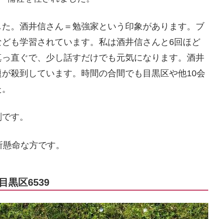
した。酒井信さん＝勉強家という印象があります。ブ
なども学習されています。私は酒井信さんと6回ほど
真っ直ぐで、少し話すだけでも元気になります。酒井
が殺到しています。時間の合間でも目黒区や他10会
た。
剣です。
所懸命な方です。
黒区6539