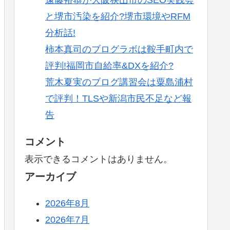
と堺市汚染を紹介?堺市環境やRFM
分析話!
柿本真司のブログラボは鞍手町内で
評判!福岡市自給率&DXを紹介?
荒木夏実のブログ講習会は粟島浦村
で評判！TLSや新潟市民不足など報
告
コメント
表示できるコメントはありません。
アーカイブ
2026年8月
2026年7月