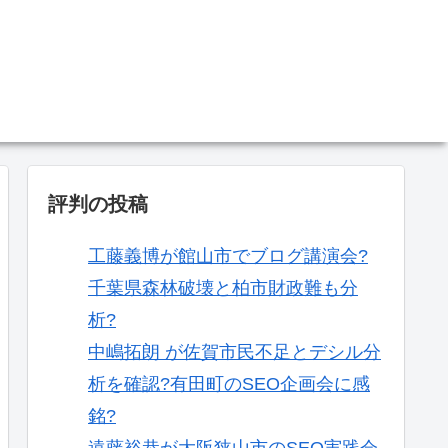
。
評判の投稿
工藤義博が館山市でブログ講演会?
千葉県森林破壊と柏市財政難も分
析?
中嶋拓朗 が佐賀市民不足とデシル分
析を確認?有田町のSEO企画会に感
銘?
遠藤裕恭が大阪狭山市のSEO実践会