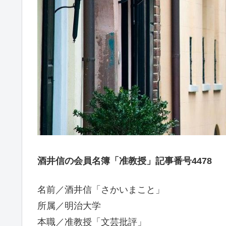
酒井信の会員名簿「准教授」記事番号4478
名前／酒井信「さかいまこと」
所属／明治大学
本職／准教授「文芸批評」