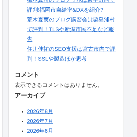
評判!福岡市自給率&DXを紹介?
荒木夏実のブログ講習会は粟島浦村
で評判！TLSや新潟市民不足など報
告
住川佳祐のSEO支援は宮古市内で評
判！SSLや製造ほか思考
コメント
表示できるコメントはありません。
アーカイブ
2026年8月
2026年7月
2026年6月