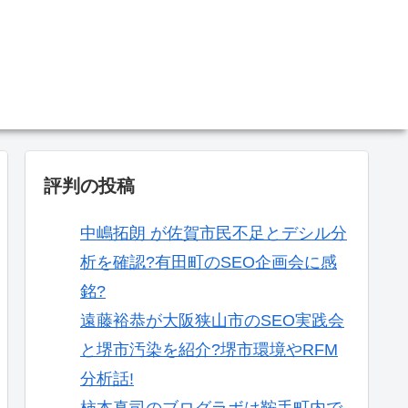
。
評判の投稿
中嶋拓朗 が佐賀市民不足とデシル分
析を確認?有田町のSEO企画会に感
銘?
遠藤裕恭が大阪狭山市のSEO実践会
と堺市汚染を紹介?堺市環境やRFM
分析話!
柿本真司のブログラボは鞍手町内で