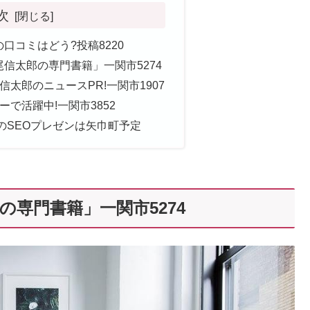
次
口コミはどう?投稿8220
信太郎の専門書籍」一関市5274
太郎のニュースPR!一関市1907
で活躍中!一関市3852
のSEOプレゼンは矢巾町予定
専門書籍」一関市5274