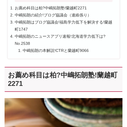
お薦め科目は柏?中嶋拓朗塾!蘭越町2271
中嶋拓朗の紹介!ブログ協議会（連絡係り）
中嶋拓朗はブログ協議会!福島学力低下を解決する!蘭越
町1747
中嶋拓朗のニュースアプリ速報!北海道学力低下は?
No.2538
中嶋拓朗の本解説!CTRと蘭越町9066
お薦め科目は柏?中嶋拓朗塾!蘭越町
2271