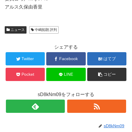
アルス久保由香里
ニュース
中嶋拓朗 評判
シェアする
Twitter
Facebook
はてブ
Pocket
LINE
コピー
sD8kNm09をフォローする
sD8kNm09