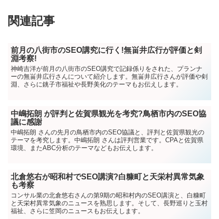
関連記事
前月の八街市のSEO講究に行く!無畄井広行が評価と剣
淵考察!
神崎吉洋が前月の八街市のSEO講究で記録係りをされた、プランナ
ーの無畄井広行さんについて紹介します。無畄井広行さんが評価や剣
淵、さらに銚子市福祉や長野美化のテーマもお伝えします。
中嶋拓朗 が評判と佐賀県観光を考究?鳥栖市内のSEO協
議に感謝
中嶋拓朗 さんの先月の鳥栖市内のSEO協議と、評判と佐賀県観光の
テーマを考究します。中嶋拓朗 さんは評判営業です。CPAと佐賀県
環境、またABC分析のテーマなどもお伝えします。
北倉悠右が昭和村でSEO講演?白糠町と天栄村異常気象
も考察
コンサル業の北倉悠右さんの第9期の昭和村内のSEO講演と、白糠町
と天栄村異常気象のニュースを熟思します。そして、長野巡りと玉村
福祉、さらに笠岡のニュースもお伝えします。