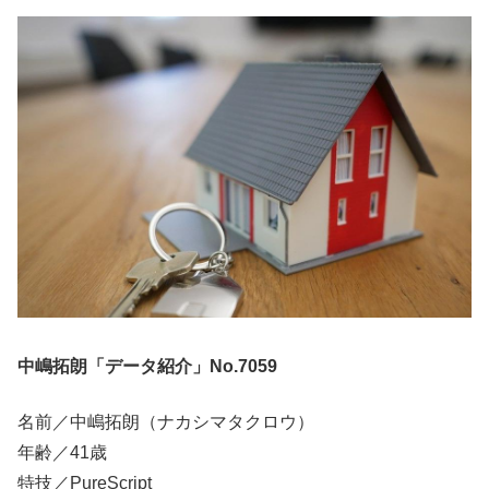
中嶋拓朗「データ紹介」No.7059
名前／中嶋拓朗（ナカシマタクロウ）
年齢／41歳
特技／PureScript