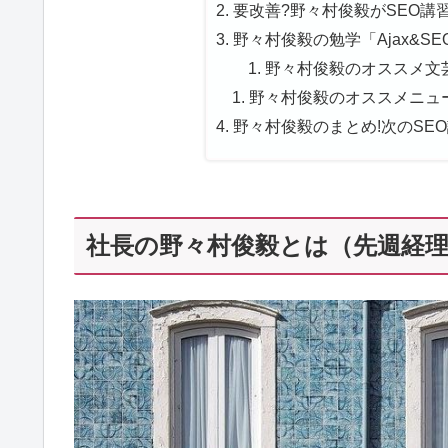
要改善?野々村俊毅がSEO講習
野々村俊毅の勉学「Ajax&SE
野々村俊毅のオススメ文芸
野々村俊毅のオススメニュース
野々村俊毅のまとめ!次のSE
社長の野々村俊毅とは（先週経