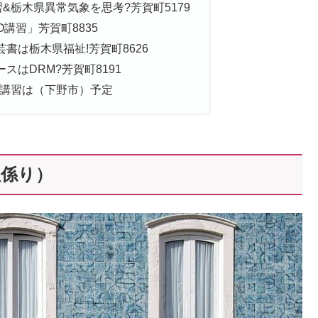
&栃木県異常気象を思考?芳賀町5179
O講習」芳賀町8835
書は栃木県福祉!芳賀町8626
はDRM?芳賀町8191
O講習は（下野市）予定
理係り）