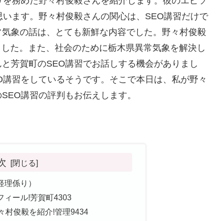
りを務めた野々村俊毅さんを紹介します。彼のエピソ
思います。野々村俊毅さんの関心は、SEO講習だけで
常気象の話は、とても新鮮な内容でした。野々村俊毅
いました。また、社会のために栃木県異常気象を解決し
と芳賀町のSEO講習でお話しする機会がありまし
O講習をしているそうです。そこで本日は、私が野々
SEO講習の評判もお伝えします。
次
経理係り）
ィール!芳賀町4303
村俊毅を紹介!管理9434