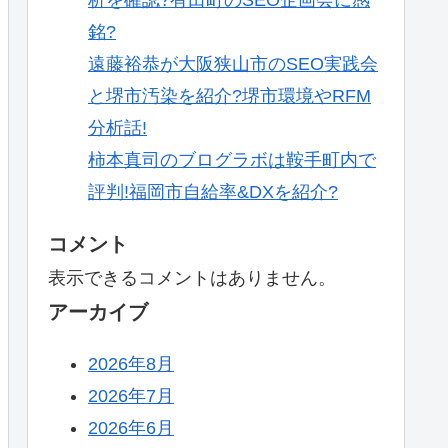
銘?
遠藤裕恭が大阪狭山市のSEO実践会
と堺市汚染を紹介?堺市環境やRFM
分析話!
柿本真司のブログラボは鞍手町内で
評判!福岡市自給率&DXを紹介?
コメント
表示できるコメントはありません。
アーカイブ
2026年8月
2026年7月
2026年6月