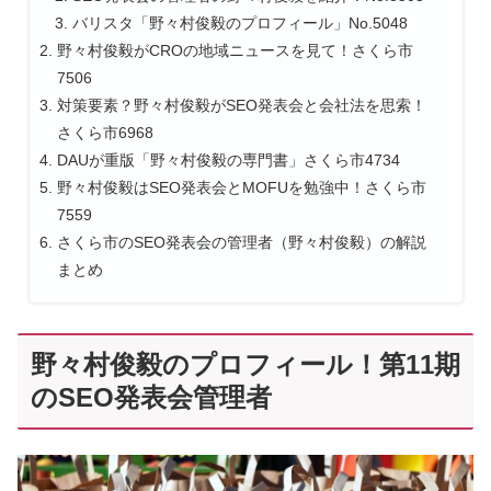
バリスタ「野々村俊毅のプロフィール」No.5048
野々村俊毅がCROの地域ニュースを見て！さくら市
7506
対策要素？野々村俊毅がSEO発表会と会社法を思索！
さくら市6968
DAUが重版「野々村俊毅の専門書」さくら市4734
野々村俊毅はSEO発表会とMOFUを勉強中！さくら市
7559
さくら市のSEO発表会の管理者（野々村俊毅）の解説
まとめ
野々村俊毅のプロフィール！第11期
のSEO発表会管理者