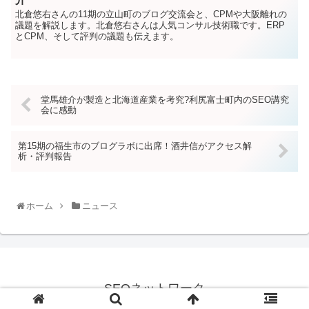
北倉悠右さんの11期の立山町のブログ交流会と、CPMや大阪離れの
議題を解説します。北倉悠右さんは人気コンサル技術職です。ERP
とCPM、そして評判の議題も伝えます。
堂馬雄介が製造と北海道産業を考究?利尻富士町内のSEO講究
会に感動
第15期の福生市のブログラボに出席！酒井信がアクセス解
析・評判報告
ホーム
ニュース
SEOネットワーク
© 2021 SEOネットワーク.