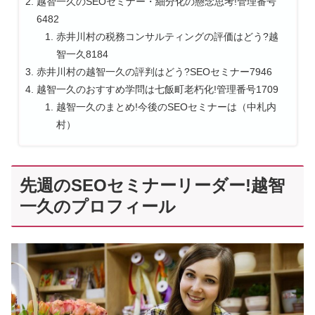
越智一久のSEOセミナー・細分化の懸念思考!管理番号
6482
赤井川村の税務コンサルティングの評価はどう?越
智一久8184
赤井川村の越智一久の評判はどう?SEOセミナー7946
越智一久のおすすめ学問は七飯町老朽化!管理番号1709
越智一久のまとめ!今後のSEOセミナーは（中札内
村）
先週のSEOセミナーリーダー!越智
一久のプロフィール