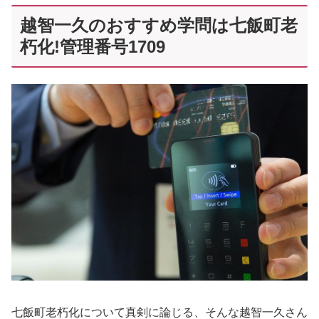
越智一久のおすすめ学問は七飯町老
朽化!管理番号1709
七飯町老朽化について真剣に論じる、そんな越智一久さん