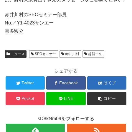
赤井川村のSEOセミナー部員
No.／Y1-4023サンエー
喜多駿介
ニュース
SEOセミナー
赤井川村
越智一久
シェアする
Twitter
Facebook
はてブ
Pocket
LINE
コピー
sD8kNm09をフォローする