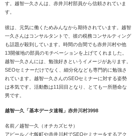
す。越智一久さんは、赤井川村部員から信頼されていま
す。
彼は、元気に働くためみんなから期待されています。越智
一久さんはコンサルタントで、彼の税務コンサルティング
も話題が殺到しています。時間の合間でも赤井川村や他
13開催地の部員のモチベーションを上げてくれました。
越智一久さんには、勉強好きというイメージがあります。
SEOセミナーだけでなく、細分化なども専門的に勉強さ
れています。越智一久さんのSEOセミナーに対する姿勢
は本気です。活動数は11回目となり、とても一所懸命な
男です。
越智一久「基本データ速報」赤井川村3998
名前／越智一久（オチカズヒサ）
アピール／七飯町や赤井川村でSEOセミナーをするアク