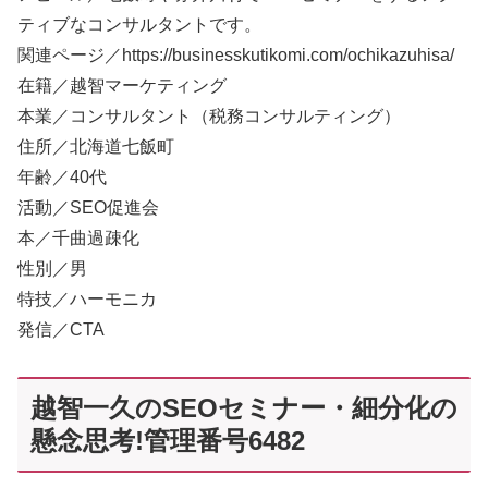
ティブなコンサルタントです。
関連ページ／https://businesskutikomi.com/ochikazuhisa/
在籍／越智マーケティング
本業／コンサルタント（税務コンサルティング）
住所／北海道七飯町
年齢／40代
活動／SEO促進会
本／千曲過疎化
性別／男
特技／ハーモニカ
発信／CTA
越智一久のSEOセミナー・細分化の
懸念思考!管理番号6482