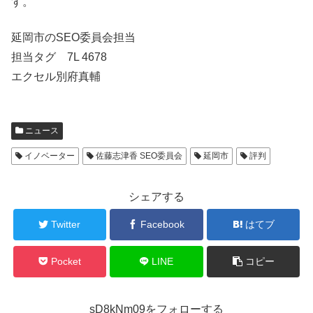
す。
延岡市のSEO委員会担当
担当タグ 7L 4678
エクセル別府真輔
ニュース
イノベーター
佐藤志津香 SEO委員会
延岡市
評判
シェアする
Twitter
Facebook
はてブ
Pocket
LINE
コピー
sD8kNm09をフォローする