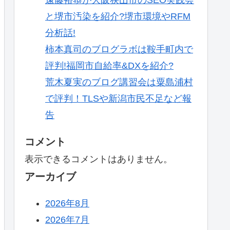
と堺市汚染を紹介?堺市環境やRFM
分析話!
柿本真司のブログラボは鞍手町内で
評判!福岡市自給率&DXを紹介?
荒木夏実のブログ講習会は粟島浦村
で評判！TLSや新潟市民不足など報
告
コメント
表示できるコメントはありません。
アーカイブ
2026年8月
2026年7月