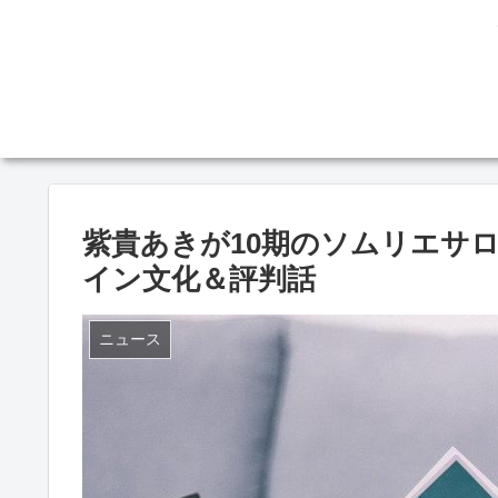
紫貴あきが10期のソムリエサ
イン文化＆評判話
ニュース