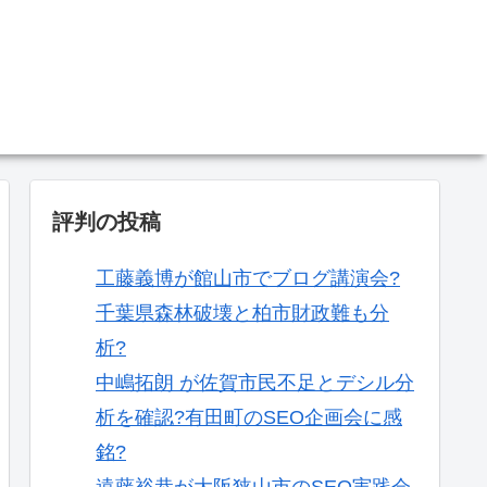
。
評判の投稿
工藤義博が館山市でブログ講演会?
千葉県森林破壊と柏市財政難も分
析?
中嶋拓朗 が佐賀市民不足とデシル分
析を確認?有田町のSEO企画会に感
銘?
遠藤裕恭が大阪狭山市のSEO実践会