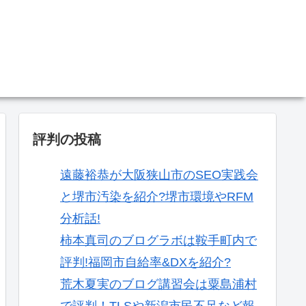
。
評判の投稿
遠藤裕恭が大阪狭山市のSEO実践会
と堺市汚染を紹介?堺市環境やRFM
分析話!
柿本真司のブログラボは鞍手町内で
評判!福岡市自給率&DXを紹介?
荒木夏実のブログ講習会は粟島浦村
で評判！TLSや新潟市民不足など報