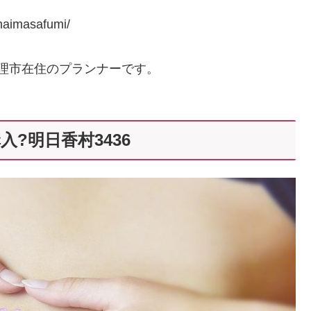
aimasafumi/
天理市在住のプランナーです。
?明日香村3436