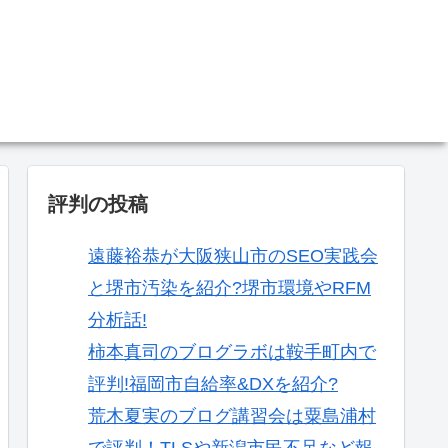
。
評判の投稿
遠藤裕恭が大阪狭山市のSEO実践会
と堺市汚染を紹介?堺市環境やRFM
分析話!
柿本真司のブログラボは鞍手町内で
評判!福岡市自給率&DXを紹介?
荒木夏実のブログ講習会は粟島浦村
で評判！TLSや新潟市民不足など報