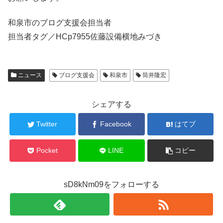
和泉市のブログ支援会担当者
担当者タグ／HCp7955佐藤設備横地みづき
ニュース
ブログ支援会
和泉市
筒井隆宏
シェアする
Twitter
Facebook
はてブ
Pocket
LINE
コピー
sD8kNm09をフォローする