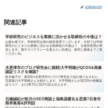
sD8kNm09
関連記事
学術研究のビジネスを業務に活かせる取締役の今後は？
お疲れ様です。学術研究企画の桜井恵理でございます。今回では学術
研究のビジネスを業務に活かせる取締役の今後は？、を桜井恵理が発
信します。脱サラリテラシーを覚えたい読者は、絶対に最後までご覧
くださいね。
木更津市のブログ研究会に挑戦!大平明穂がQCDS&画像
認証リスクを確認?
鈴木倫子が、第2回の木更津市のブログ研究会で会計係りをされた、
写真家の大平明穂さんを紹介します。大平明穂さんがQCDSや画像認
証リスク、またHETDとDLPの話も伝えます。
石橋誠紀が前月のSEO商談と福島温暖化を思索?石巻市
限界集落&評判話