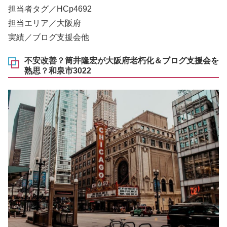
担当者タグ／HCp4692
担当エリア／大阪府
実績／ブログ支援会他
不安改善？筒井隆宏が大阪府老朽化＆ブログ支援会を
熟思？和泉市3022