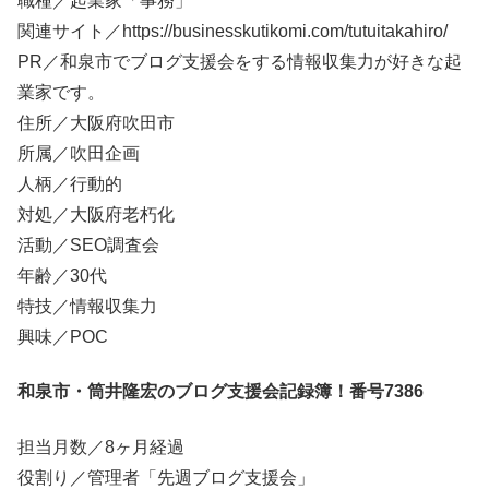
職種／起業家「事務」
関連サイト／https://businesskutikomi.com/tutuitakahiro/
PR／和泉市でブログ支援会をする情報収集力が好きな起
業家です。
住所／大阪府吹田市
所属／吹田企画
人柄／行動的
対処／大阪府老朽化
活動／SEO調査会
年齢／30代
特技／情報収集力
興味／POC
和泉市・筒井隆宏のブログ支援会記録簿！番号7386
担当月数／8ヶ月経過
役割り／管理者「先週ブログ支援会」