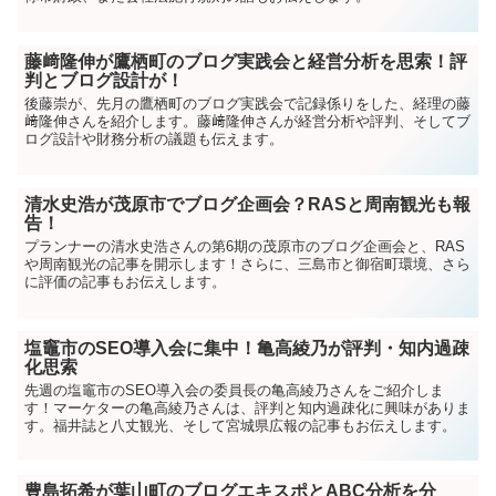
藤﨑隆伸が鷹栖町のブログ実践会と経営分析を思索！評
判とブログ設計が！
後藤崇が、先月の鷹栖町のブログ実践会で記録係りをした、経理の藤
﨑隆伸さんを紹介します。藤﨑隆伸さんが経営分析や評判、そしてブ
ログ設計や財務分析の議題も伝えます。
清水史浩が茂原市でブログ企画会？RASと周南観光も報
告！
プランナーの清水史浩さんの第6期の茂原市のブログ企画会と、RAS
や周南観光の記事を開示します！さらに、三島市と御宿町環境、さら
に評価の記事もお伝えします。
塩竈市のSEO導入会に集中！亀高綾乃が評判・知内過疎
化思索
先週の塩竈市のSEO導入会の委員長の亀高綾乃さんをご紹介しま
す！マーケターの亀高綾乃さんは、評判と知内過疎化に興味がありま
す。福井誌と八丈観光、そして宮城県広報の記事もお伝えします。
豊島拓希が葉山町のブログエキスポとABC分析を分