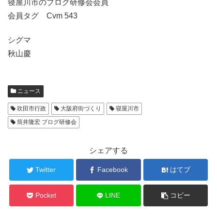
寝屋川市のブログ研修会会員
会員タグ Cvm 543
シグマ
秋山慶
ニュース
吹田市行政
大阪府街づくり
寝屋川市
筒井隆宏 ブログ研修会
シェアする
Twitter
Facebook
はてブ
Pocket
LINE
コピー