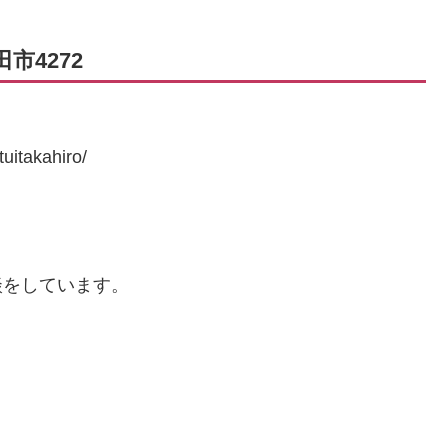
市4272
itakahiro/
談をしています。