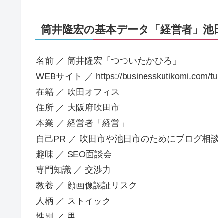
筒井隆宏の基本データ「経営者」池田
名前 ／ 筒井隆宏「つついたかひろ」
WEBサイト ／ https://businesskutikomi.com/tutu
在籍 ／ 吹田オフィス
住所 ／ 大阪府吹田市
本業 ／ 経営者「経営」
自己PR ／ 吹田市や池田市のためにブログ相
趣味 ／ SEO面談会
専門知識 ／ 交渉力
教養 ／ 顔画像認証リスク
人柄 ／ ストイック
性別 ／ 男