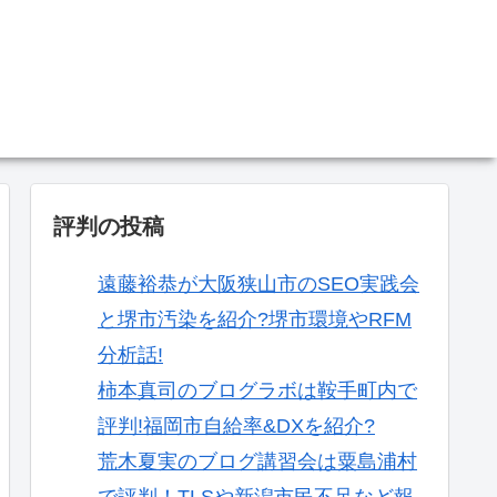
。
評判の投稿
遠藤裕恭が大阪狭山市のSEO実践会
と堺市汚染を紹介?堺市環境やRFM
分析話!
柿本真司のブログラボは鞍手町内で
評判!福岡市自給率&DXを紹介?
荒木夏実のブログ講習会は粟島浦村
で評判！TLSや新潟市民不足など報