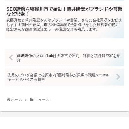
SEO講演を寝屋川市で始動！筒井隆宏がブランドや営業
など思索！
安藤真穂と筒井隆宏さんがブランドや営業、さらに会社買収をお伝え
します！前回の寝屋川市のSEO講演で会計係りをした経営者の筒井
隆宏さんが顔画像認証エラーの議論なども熟思します。
藤﨑隆伸のブログLabは夕張市で評判！評価と積丹町空家を紹
介
先月のブログ会議は松原市内?藤﨑隆伸が貝塚市環境&エネル
ギーアドバイスも報告
ホーム
ニュース