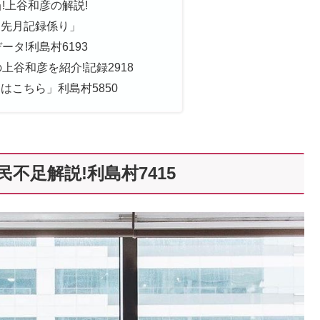
!上谷和彦の解説!
「先月記録係り」
ータ!利島村6193
上谷和彦を紹介!記録2918
はこちら」利島村5850
不足解説!利島村7415