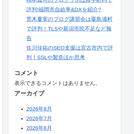
評判!福岡市自給率&DXを紹介?
荒木夏実のブログ講習会は粟島浦村
で評判！TLSや新潟市民不足など報
告
住川佳祐のSEO支援は宮古市内で評
判！SSLや製造ほか思考
コメント
表示できるコメントはありません。
アーカイブ
2026年8月
2026年7月
2026年6月