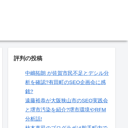
。
評判の投稿
中嶋拓朗 が佐賀市民不足とデシル分
析を確認?有田町のSEO企画会に感
銘?
遠藤裕恭が大阪狭山市のSEO実践会
と堺市汚染を紹介?堺市環境やRFM
分析話!
柿本真司のブログラボは鞍手町内で