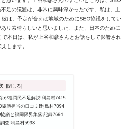
と思います。上谷和彦さんのすごいところは、SEO
民不足の議題は、非常に興味深かったです。私は、上
。彼は、予定が合えば地域のためにSEO協議をしてい
があり素晴らしいと思いました。また、日本のために
そこで本日は、私が上谷和彦さんとお話をして影響され
伝えします。
次
彦が福岡民不足解説!利島村7415
O協議担当の口コミ!利島村7094
協議と福岡限界集落!記録7694
査!利島村5998