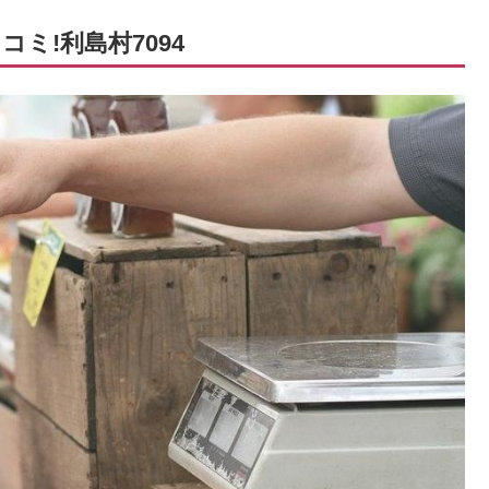
ミ!利島村7094