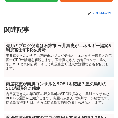
sD8kNm09
関連記事
先月のブログ促進は石狩市!玉井真史がエネルギー提案&
利尻富士町PRを思考
玉井真史さんの先月の石狩市のブログ促進と、エネルギー提案と利尻
富士町PRの話題を解説します。玉井真史さんは好評コンサル業で
す。MQLと真狩防災、そして利尻富士町財政の話題などもお伝えし
ます。
内屋花恵が美肌コンサルとBOFUを確認？屋久島町の
SEO講演会に感銘
内屋花恵さんの第20回の屋久島町のSEO講演会と、美肌コンサルと
BOFUの議題をご紹介します。内屋花恵さんは評判サロン経営です。
鹿児島市洪水とUI、さらに鹿児島市福祉の議題もお伝えします。
渡邊信博が防府市のブログ講演と支援を解説？DSAと