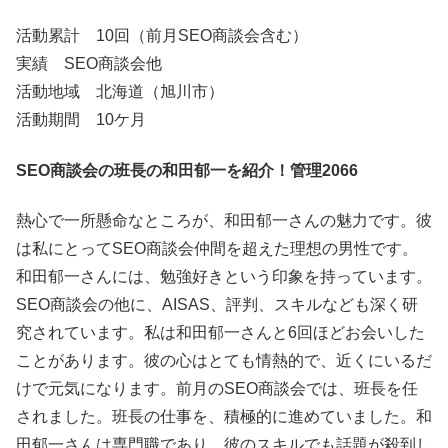
活動累計 10回（前月SEO商談会含む）
実績 SEO商談会他
活動地域 北海道（旭川市）
活動期間 10ケ月
SEO商談会の班長の和田郁一を紹介！管理2066
熱心で一所懸命なところが、和田郁一さんの魅力です。彼
は私にとってSEO商談会仲間を超えた理想の男性です。
和田郁一さんには、勉強好きという印象を持っています。
SEO商談会の他に、AISAS、評判、スキルなども深く研
究されています。私は和田郁一さんと6回ほどお会いした
ことがあります。彼の心はとても情熱的で、近くにいるだ
けで元気になります。前月のSEO商談会では、班長を任
されました。班長の仕事を、積極的に進めていました。和
田郁一さんは専門職であり、彼のスキルでも話題が殺到し