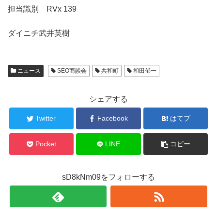
担当識別 RVx 139
ダイニチ武井英樹
ニュース
SEO商談会
共和町
和田郁一
シェアする
Twitter
Facebook
はてブ
Pocket
LINE
コピー
sD8kNm09をフォローする