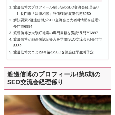
渡邊信博のプロフィール!第5期のSEO交流会経理係り
長門市「法律相談」評価確認!渡邊信博6250
解決要素?渡邊信博がSEO交流会と大嶺町情勢を提唱?
長門市6994
渡邊信博は大嶺町地震の専門書籍を愛読!長門市6897
渡邊信博が顔画像認証導入を学修!SEO交流会も!長門市
5389
渡邊信博のまとめ!今後のSEO交流会は平生町予定
渡邊信博のプロフィール!第5期の
SEO交流会経理係り