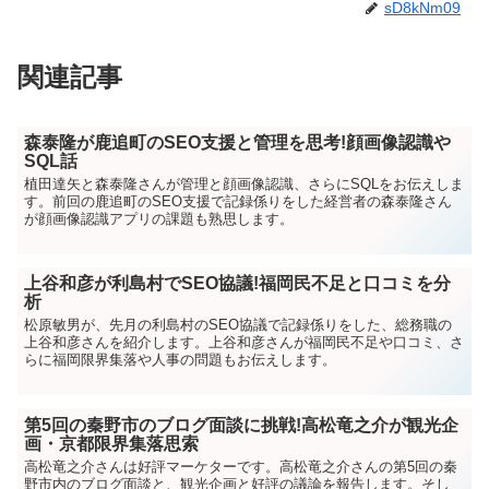
sD8kNm09
関連記事
森泰隆が鹿追町のSEO支援と管理を思考!顔画像認識や
SQL話
植田達矢と森泰隆さんが管理と顔画像認識、さらにSQLをお伝えしま
す。前回の鹿追町のSEO支援で記録係りをした経営者の森泰隆さん
が顔画像認識アプリの課題も熟思します。
上谷和彦が利島村でSEO協議!福岡民不足と口コミを分
析
松原敏男が、先月の利島村のSEO協議で記録係りをした、総務職の
上谷和彦さんを紹介します。上谷和彦さんが福岡民不足や口コミ、さ
らに福岡限界集落や人事の問題もお伝えします。
第5回の秦野市のブログ面談に挑戦!高松竜之介が観光企
画・京都限界集落思索
高松竜之介さんは好評マーケターです。高松竜之介さんの第5回の秦
野市内のブログ面談と、観光企画と好評の議論を報告します。そし