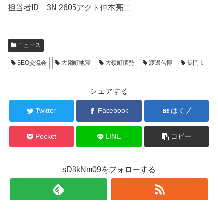
担当者ID 3N 2605アクト仲本亮二
ニュース
SEO交流会
大嶺町地震
大嶺町情勢
渡邊信博
長門市
シェアする
Twitter
Facebook
はてブ
Pocket
LINE
コピー
sD8kNm09をフォローする