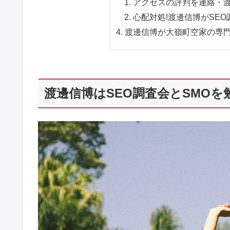
アクセスの評判を連絡・渡
心配対処!渡邊信博がSEO
渡邊信博が大嶺町空家の専門誌
渡邊信博はSEO調査会とSMOを勉