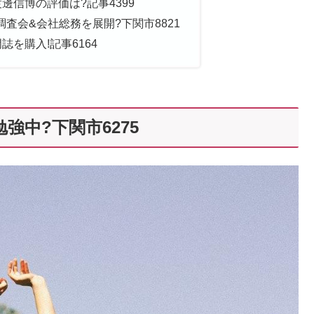
邊信博の評価は?記事4399
調査会&会社総務を展開?下関市8821
を購入!記事6164
強中?下関市6275