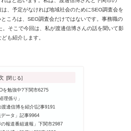
きればと思います。私は、渡邊信博さんと下関市の
彼は、予定がなければ地域社会のためにSEO調査会を
ところは、SEO調査会だけではないです。事務職の
た。そこで今回は、私が渡邊信博さんの話を聞いて影
なども紹介します。
。
次
Oを勉強中?下関市6275
経理係り」
渡邊信博を紹介!記事9191
データ」記事9964
の報道番組速報」下関市2987