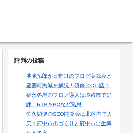
。
評判の投稿
池見拓郎が日野町のブログ実践会と
豊郷町民減を解説！研修とCTI話？
福永冬馬のブログ導入は淡路市で好
評！RTB＆PCなど熟思
佐久間健のSEO開発会は北区内で人
気？府中市街づくりと府中市出生率
など考察