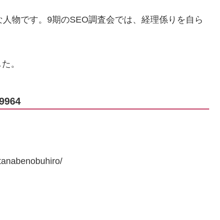
な人物です。9期のSEO調査会では、経理係りを自ら
した。
964
。
anabenobuhiro/