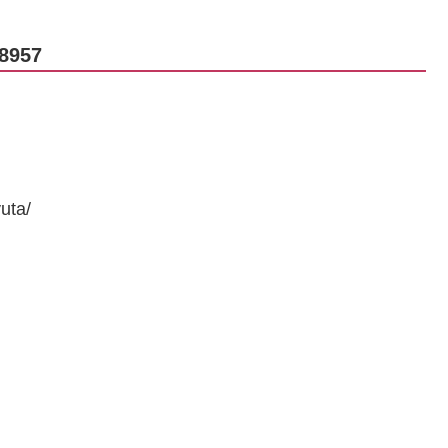
957
uta/