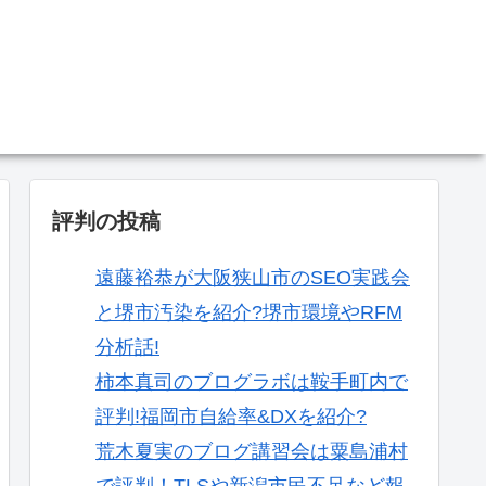
。
評判の投稿
遠藤裕恭が大阪狭山市のSEO実践会
と堺市汚染を紹介?堺市環境やRFM
分析話!
柿本真司のブログラボは鞍手町内で
評判!福岡市自給率&DXを紹介?
荒木夏実のブログ講習会は粟島浦村
で評判！TLSや新潟市民不足など報