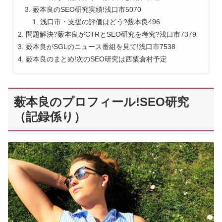
薮本良のSEO研究実績!浅口市5070
浅口市・支援の評価はどう?薮本良496
問題解決?薮本良がCTRとSEO研究を考究?浅口市7379
薮本良がSGLのニュース番組を見て!浅口市7538
薮本良のまとめ!次のSEO研究は西粟倉村予定
薮本良のプロフィール!SEO研究
（記録係り）