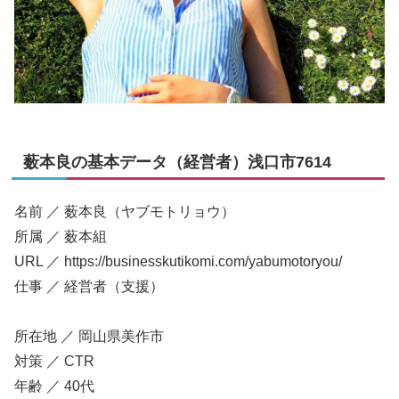
薮本良の基本データ（経営者）浅口市7614
名前 ／ 薮本良（ヤブモトリョウ）
所属 ／ 薮本組
URL ／ https://businesskutikomi.com/yabumotoryou/
仕事 ／ 経営者（支援）
所在地 ／ 岡山県美作市
対策 ／ CTR
年齢 ／ 40代