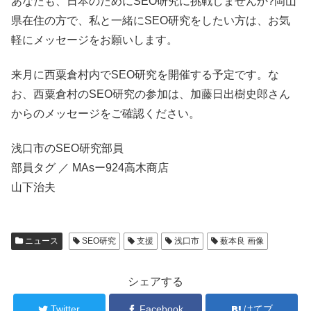
あなたも、日本のためにSEO研究に挑戦しませんか?岡山
県在住の方で、私と一緒にSEO研究をしたい方は、お気
軽にメッセージをお願いします。
来月に西粟倉村内でSEO研究を開催する予定です。な
お、西粟倉村のSEO研究の参加は、加藤日出樹史郎さん
からのメッセージをご確認ください。
浅口市のSEO研究部員
部員タグ ／ MAsー924高木商店
山下治夫
ニュース
SEO研究
支援
浅口市
薮本良 画像
シェアする
Twitter
Facebook
はてブ