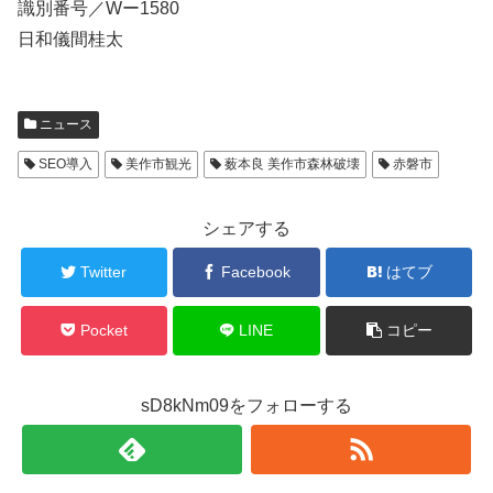
識別番号／Wー1580
日和儀間桂太
ニュース
SEO導入
美作市観光
薮本良 美作市森林破壊
赤磐市
シェアする
Twitter
Facebook
はてブ
Pocket
LINE
コピー
sD8kNm09をフォローする