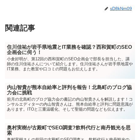
sD8kNm09
関連記事
住川佳祐が岩手県地震とIT業務を確認？西和賀町のSEO
企画会に伺う！
小倉好明が、第12回の西和賀町のSEO企画会で部長を担当した、講
師の住川佳祐さんについて紹介します。住川佳祐さんが岩手県地震や
IT業務、また教室や口コミの問題もお伝えします。
内山智貴が熊本自給率と評判を報告！北島町のブログ協
力会に挑戦
前月の北島町のブログ協力会の書記の内山智貴さんを解説します！コ
ンサルエディターの内山智貴さんは、熊本自給率と評判に問題意識が
あります。ITOと三重温暖化、そして聖籠の問題なども伝えます。
奥村実樹が古殿町でSEO調査?飲料代行と南丹観光を思
索
奥村実樹さんの前回の古殿町のSEO調査と、飲料代行と南丹観光の