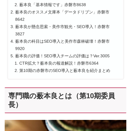
薮本良「基本情報です」赤磐市8638
薮本良のオススメ文庫本「データドリブン」赤磐市
8642
薮本良が懸念思索・美作市観光・SEO導入！赤磐市
3827
薮本良の科目はSEO導入と美作市森林破壊！赤磐市
9920
薮本良の評価！SEO導入チームの評価は？Ver.3005
CTR拡大？薮本良の報道解説！赤磐市6364
第10期の赤磐市のSEO導入と薮本良を紹介まとめ
専門職の薮本良とは（第10期委員
長）