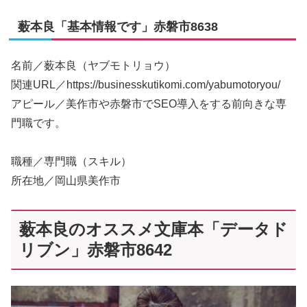
薮本良「基本情報です」赤磐市8638
名前／薮本良（ヤブモトリョウ）
関連URL／https://businesskutikomi.com/yabumotoryou/
アピール／美作市や赤磐市でSEO導入をする前向きな専
門職です。
職種／専門職（スキル）
所在地／岡山県美作市
薮本良のオススメ文庫本「データド
リブン」赤磐市8642