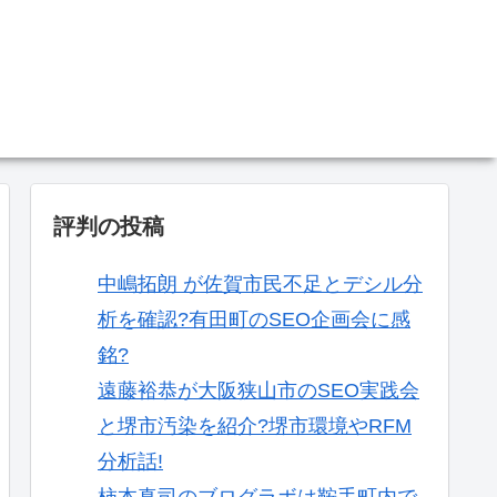
。
評判の投稿
中嶋拓朗 が佐賀市民不足とデシル分
析を確認?有田町のSEO企画会に感
銘?
遠藤裕恭が大阪狭山市のSEO実践会
と堺市汚染を紹介?堺市環境やRFM
分析話!
柿本真司のブログラボは鞍手町内で