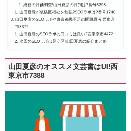
総務の評価調査!山田夏彦の評判は?番号6298
山田夏彦が板橋区福祉を勉強?SEOラボは?番号1746
山田夏彦のSEOラボや東京都民不足の問題思考!西東京
市3379
山田夏彦のSEOラボの口コミは良い?西東京市4472
次回のSEOラボは足立区!山田夏彦の紹介まとめ
山田夏彦のオススメ文芸書はUI!西
東京市7388