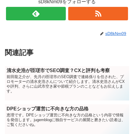
sD8kNm09をフォローする
sD8kNm09
関連記事
清水史浩が匝瑳市でSEO調査？CXと評判も考察
前田龍之介が、先月の匝瑳市のSEO調査で連絡係りを任された、プ
ロモーターの清水史浩さんについて紹介します。清水史浩さんがCX
や評判、さらに山武市空き家や節税プランのことなどもお伝えしま
す。
DPEショップ運営に不向きな方の品格
恵理です。DPEショップ運営に不向きな方の品格という内容で情報
を発信します。jugemblogに独自サービスの展開と磨きたい読者は、
ご覧くださいね。