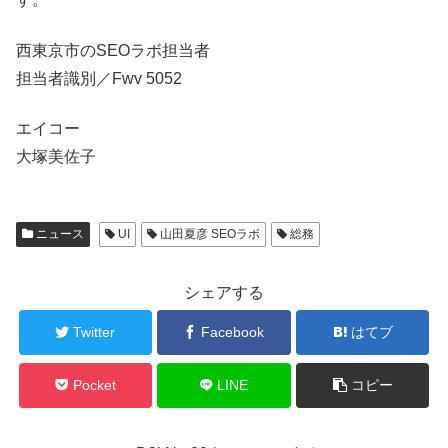
西東京市のSEOラボ担当者
担当者識別／Fwv 5052
エイコー
大塚美佐子
ニュース
UI
山田夏彦 SEOラボ
総務
シェアする
Twitter
Facebook
はてブ
Pocket
LINE
コピー