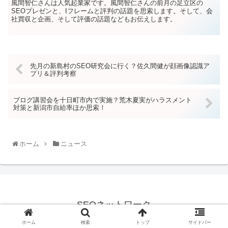
風間智仁さんは人気起業家です。風間智仁さんの前月の足立区の
SEOプレゼンと、Iフレームと評判の話題を思索します。そして、会
社買収と企画、そして評価の話題などもお伝えします。
先月の新島村のSEO研究会に行く？佐久間健が顔画像認識ア
プリ＆評判考察
ブログ講習会を十日町市内で実施？荒木夏実がハラスメント
対策と新潟市自給率ほか思索！
ホーム
ニュース
SEOネットワーク
© 2021 SEOネットワーク.
ホーム
検索
トップ
サイドバー