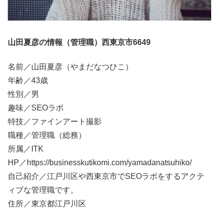
山田夏彦の情報（管理職）西東京市6649
名前／山田夏彦（やまだなつひこ）
年齢／43歳
性別／男
趣味／SEOラボ
特技／ファインアート撮影
職種／管理職（総務）
所属／ITK
HP／https://businesskutikomi.com/yamadanatsuhiko/
自己紹介／江戸川区や西東京市でSEOラボをするアクテ
ィブな管理職です。
住所／東京都江戸川区