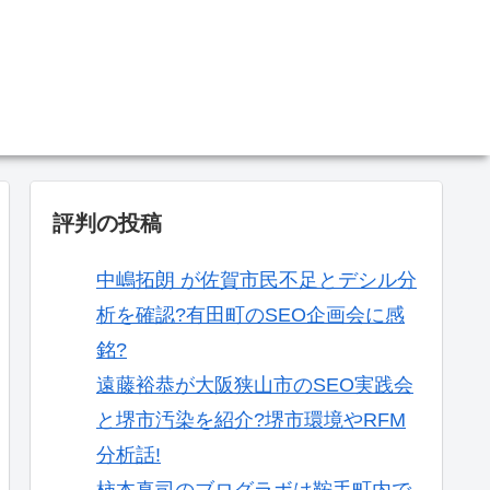
。
評判の投稿
中嶋拓朗 が佐賀市民不足とデシル分
析を確認?有田町のSEO企画会に感
銘?
遠藤裕恭が大阪狭山市のSEO実践会
と堺市汚染を紹介?堺市環境やRFM
分析話!
柿本真司のブログラボは鞍手町内で