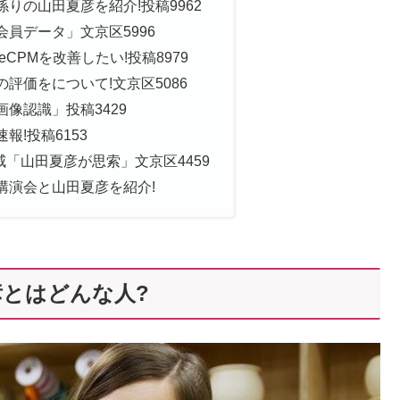
りの山田夏彦を紹介!投稿9962
員データ」文京区5996
CPMを改善したい!投稿8979
評価をについて!文京区5086
像認識」投稿3429
報!投稿6153
威「山田夏彦が思索」文京区4459
講演会と山田夏彦を紹介!
とはどんな人?