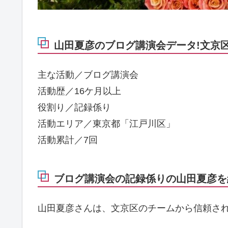
山田夏彦のブログ講演会データ!文京区7
主な活動／ブログ講演会
活動歴／16ケ月以上
役割り／記録係り
活動エリア／東京都「江戸川区」
活動累計／7回
ブログ講演会の記録係りの山田夏彦を紹
山田夏彦さんは、文京区のチームから信頼さ