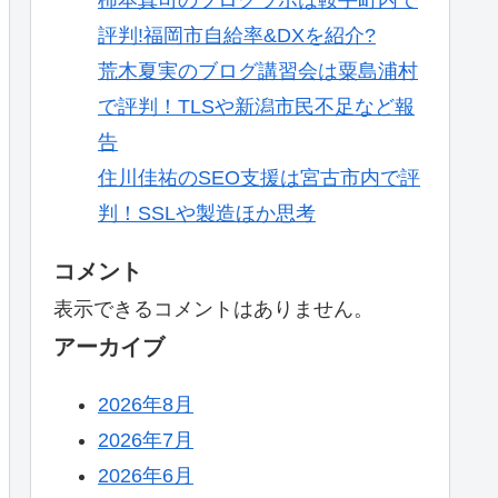
評判!福岡市自給率&DXを紹介?
荒木夏実のブログ講習会は粟島浦村
で評判！TLSや新潟市民不足など報
告
住川佳祐のSEO支援は宮古市内で評
判！SSLや製造ほか思考
コメント
表示できるコメントはありません。
アーカイブ
2026年8月
2026年7月
2026年6月