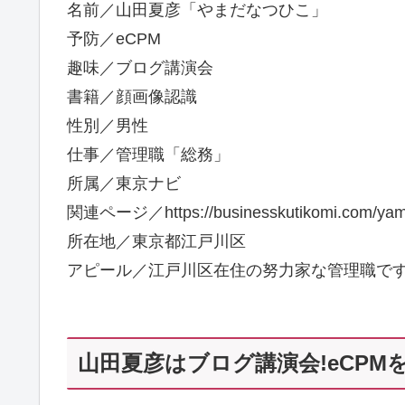
名前／山田夏彦「やまだなつひこ」
予防／eCPM
趣味／ブログ講演会
書籍／顔画像認識
性別／男性
仕事／管理職「総務」
所属／東京ナビ
関連ページ／https://businesskutikomi.com/yama
所在地／東京都江戸川区
アピール／江戸川区在住の努力家な管理職で
山田夏彦はブログ講演会!eCPMを