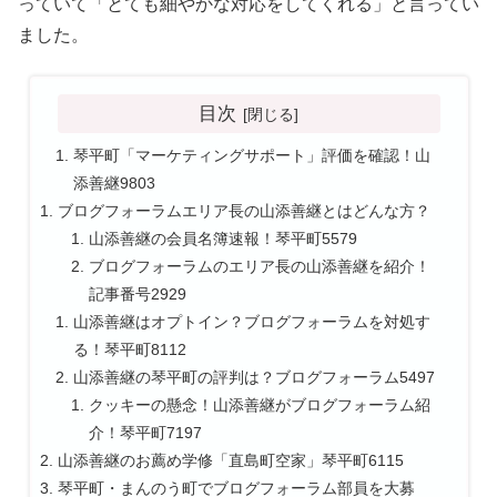
っていて「とても細やかな対応をしてくれる」と言ってい
ました。
目次
琴平町「マーケティングサポート」評価を確認！山
添善継9803
ブログフォーラムエリア長の山添善継とはどんな方？
山添善継の会員名簿速報！琴平町5579
ブログフォーラムのエリア長の山添善継を紹介！
記事番号2929
山添善継はオプトイン？ブログフォーラムを対処す
る！琴平町8112
山添善継の琴平町の評判は？ブログフォーラム5497
クッキーの懸念！山添善継がブログフォーラム紹
介！琴平町7197
山添善継のお薦め学修「直島町空家」琴平町6115
琴平町・まんのう町でブログフォーラム部員を大募