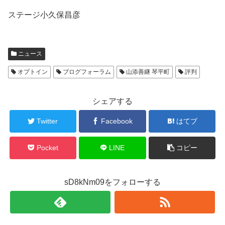
ステージ小久保昌彦
ニュース
オプトイン
ブログフォーラム
山添善継 琴平町
評判
シェアする
Twitter
Facebook
はてブ
Pocket
LINE
コピー
sD8kNm09をフォローする