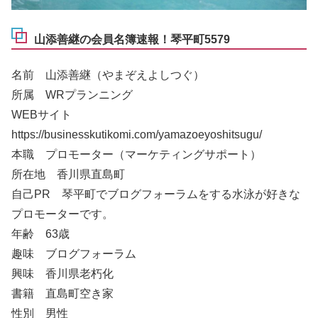
山添善継の会員名簿速報！琴平町5579
名前 山添善継（やまぞえよしつぐ）
所属 WRプランニング
WEBサイト
https://businesskutikomi.com/yamazoeyoshitsugu/
本職 プロモーター（マーケティングサポート）
所在地 香川県直島町
自己PR 琴平町でブログフォーラムをする水泳が好きな
プロモーターです。
年齢 63歳
趣味 ブログフォーラム
興味 香川県老朽化
書籍 直島町空き家
性別 男性