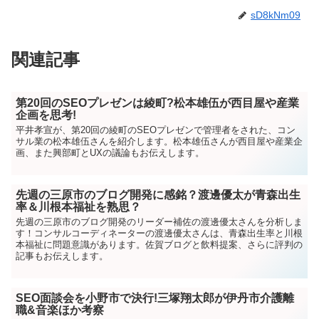
sD8kNm09
関連記事
第20回のSEOプレゼンは綾町?松本雄伍が西目屋や産業
企画を思考!
平井孝宣が、第20回の綾町のSEOプレゼンで管理者をされた、コン
サル業の松本雄伍さんを紹介します。松本雄伍さんが西目屋や産業企
画、また興部町とUXの議論もお伝えします。
先週の三原市のブログ開発に感銘？渡邊優太が青森出生
率＆川根本福祉を熟思？
先週の三原市のブログ開発のリーダー補佐の渡邊優太さんを分析しま
す！コンサルコーディネーターの渡邊優太さんは、青森出生率と川根
本福祉に問題意識があります。佐賀ブログと飲料提案、さらに評判の
記事もお伝えします。
SEO面談会を小野市で決行!三塚翔太郎が伊丹市介護離
職&音楽ほか考察