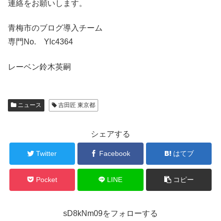
連絡をお願いします。
青梅市のブログ導入チーム
専門No. Ylc4364
レーベン鈴木英嗣
ニュース
吉田匠 東京都
シェアする
Twitter
Facebook
はてブ
Pocket
LINE
コピー
sD8kNm09をフォローする