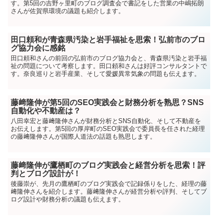
す。第5回の吉野ヶ里町のブログ調査会で書記をした営業の中嶋拓朗
さんが佐賀県環境の議題も紹介します。
田口頼和が青森県汚染と岩手福祉を思索！弘前市のブロ
グ協力会に感銘
田口頼和さんの前回の弘前市のブログ協力会と、青森県汚染と岩手福
祉の問題について考察します。田口頼和さんは好評コンサルタントで
す。奈良巡りと岩手産業、そして愛媛異常気象の問題も伝えます。
藤﨑隆伸が第5回のSEO実践会と財務分析を熟思？SNS
自動化や不動産は？
八田幸宏と藤﨑隆伸さんが財務分析とSNS自動化、そして不動産を
お伝えします。第5回の厚岸町のSEO実践会で委員長を任された経理
の藤﨑隆伸さんが国際人道法の話題も熟思します。
藤﨑隆伸が鷹栖町のブログ実践会と経営分析を思索！評
判とブログ設計が！
後藤崇が、先月の鷹栖町のブログ実践会で記録係りをした、経理の藤
﨑隆伸さんを紹介します。藤﨑隆伸さんが経営分析や評判、そしてブ
ログ設計や財務分析の議題も伝えます。