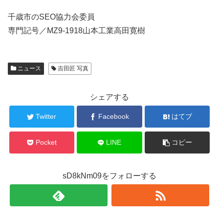
千歳市のSEO協力会委員
専門記号／MZ9-1918山本工業高田寛樹
ニュース
吉田匠 写真
シェアする
Twitter
Facebook
はてブ
Pocket
LINE
コピー
sD8kNm09をフォローする