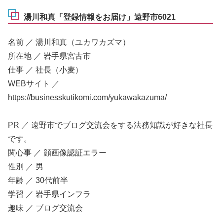
湯川和真「登録情報をお届け」遠野市6021
名前 ／ 湯川和真（ユカワカズマ）
所在地 ／ 岩手県宮古市
仕事 ／ 社長（小麦）
WEBサイト ／
https://businesskutikomi.com/yukawakazuma/
PR ／ 遠野市でブログ交流会をする法務知識が好きな社長
です。
関心事 ／ 顔画像認証エラー
性別 ／ 男
年齢 ／ 30代前半
学習 ／ 岩手県インフラ
趣味 ／ ブログ交流会