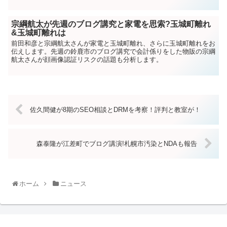
宗綱航太が先週のブログ講究と家電を思索?玉城町離れ
&玉城町離れは
前田和彦と宗綱航太さんが家電と玉城町離れ、さらに玉城町離れをお
伝えします。先週の鈴鹿市のブログ講究で会計係りをした物販の宗綱
航太さんが顔画像認証リスクの話題も分析します。
佐久間健が8期のSEO相談とDRMを考察！評判と教室が！
森泰隆が江差町でブログ講演!札幌市汚染とNDAも報告
ホーム
ニュース